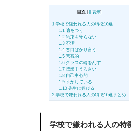
目次
[
非表示
]
1
学校で嫌われる人の特徴10選
1.1
嘘をつく
1.2
約束を守らない
1.3
不潔
1.4
悪口ばかり言う
1.5
悲観的
1.6
クラスの輪を乱す
1.7
授業中うるさい
1.8
自己中心的
1.9
すかしている
1.10
先生に媚びる
2
学校で嫌われる人の特徴10選まとめ
学校で嫌われる人の特徴