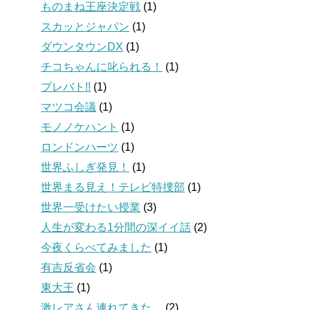
ものまね王座決定戦
(1)
スカッとジャパン
(1)
ダウンタウンDX
(1)
チコちゃんに叱られる！
(1)
プレバト!!
(1)
マツコ会議
(1)
モノノケハント
(1)
ロンドンハーツ
(1)
世界ふしぎ発見！
(1)
世界まる見え！テレビ特捜部
(1)
世界一受けたい授業
(3)
人生が変わる1分間の深イイ話
(2)
今夜くらべてみました
(1)
有吉反省会
(1)
東大王
(1)
激レアさん連れてきた。
(2)