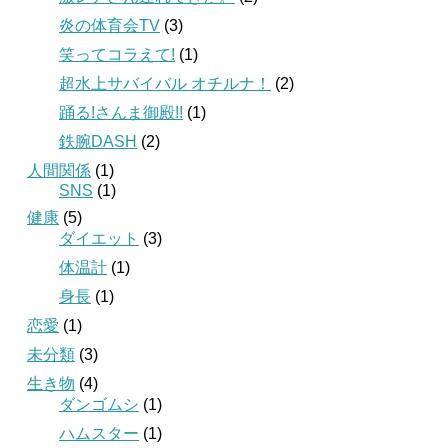
炎の体育会TV
(3)
笑ってコラえて!
(1)
超水上サバイバル オチルナ！
(2)
踊る!さんま御殿!!
(1)
鉄腕DASH
(2)
人間関係
(1)
SNS
(1)
健康
(5)
ダイエット
(3)
体温計
(1)
身長
(1)
恋愛
(1)
未分類
(3)
生き物
(4)
ダンゴムシ
(1)
ハムスター
(1)