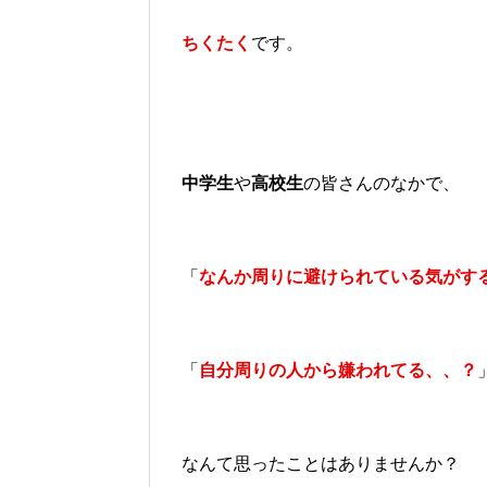
ちくたく
です。
中学生
や
高校生
の皆さんのなかで、
「
なんか周りに避けられている気がす
「
自分周りの人から嫌われてる、、？
なんて思ったことはありませんか？