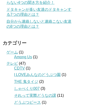
らない4つの聞き方を紹介！
ドタキャンが多い友達のドタキャンす
る7つの理由とは？
自分から連絡しないと連絡こない友達
の8つの理由とは？
カテゴリー
ゲーム
(1)
Among Us
(1)
テレビ
(47)
CDTV
(1)
I LOVEみんなのどうぶつ園
(1)
THE 鬼タイジ
(2)
しゃべくり007
(3)
それって実際どうなの課
(11)
どうぶつピース
(1)