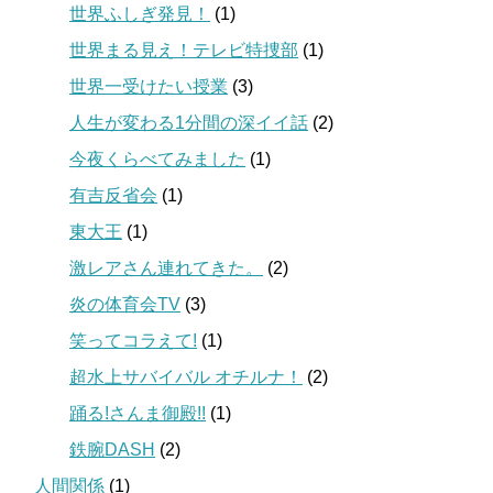
世界ふしぎ発見！
(1)
世界まる見え！テレビ特捜部
(1)
世界一受けたい授業
(3)
人生が変わる1分間の深イイ話
(2)
今夜くらべてみました
(1)
有吉反省会
(1)
東大王
(1)
激レアさん連れてきた。
(2)
炎の体育会TV
(3)
笑ってコラえて!
(1)
超水上サバイバル オチルナ！
(2)
踊る!さんま御殿!!
(1)
鉄腕DASH
(2)
人間関係
(1)