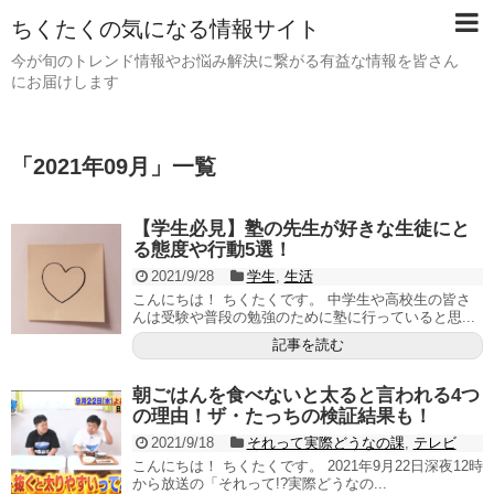
ちくたくの気になる情報サイト
今が旬のトレンド情報やお悩み解決に繋がる有益な情報を皆さん
にお届けします
「
2021年09月
」
一覧
【学生必見】塾の先生が好きな生徒にと
る態度や行動5選！
2021/9/28
学生
,
生活
こんにちは！ ちくたくです。 中学生や高校生の皆さ
んは受験や普段の勉強のために塾に行っていると思...
記事を読む
朝ごはんを食べないと太ると言われる4つ
の理由！ザ・たっちの検証結果も！
2021/9/18
それって実際どうなの課
,
テレビ
こんにちは！ ちくたくです。 2021年9月22日深夜12時
から放送の「それって!?実際どうなの...