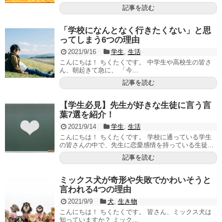
記事を読む
「学校になんとなく行きたくない」と思
ってしまう6つの理由
2021/9/16
学生
,
生活
こんにちは！ ちくたくです。 中学生や高校生の皆さ
ん、朝起きて急に、 「今...
記事を読む
【学生必見】先生が好きな生徒に言う言
葉7選を紹介！
2021/9/14
学生
,
生活
こんにちは！ ちくたくです。 学校に通っている学生
の皆さんの中で、先生に恋愛感情を持っている生徒...
記事を読む
ミックス犬が奇形や失敗でかわいそうと
言われる4つの理由
2021/9/9
犬
,
生き物
こんにちは！ ちくたくです。 皆さん、ミックス犬は
知っていますか？ ミック...