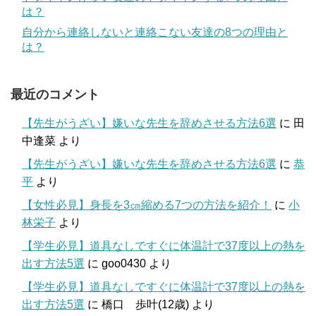
は？
自分から連絡しないと連絡こない友達の8つの理由と
は？
最近のコメント
【先生がうざい】嫌いな先生を辞めさせる方法6選
に
田
中逢菜
より
【先生がうざい】嫌いな先生を辞めさせる方法6選
に
恭
平
より
【女性必見】身長を3㎝縮める7つの方法を紹介！
に
小
林栄子
より
【学生必見】道具なしですぐに体温計で37度以上の熱を
出す方法5選
に
goo0430
より
【学生必見】道具なしですぐに体温計で37度以上の熱を
出す方法5選
に
橋口 歩叶(12歳)
より