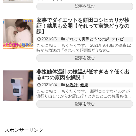
記事を読む
家事でダイエットを餅田コシヒカリが検
証！結果も公開【それって実際どうなの
課】
2021/9/6
それって実際どうなの課
,
テレビ
こんにちは！ ちくたくです。 2021年9月8日の深夜12
時から放送の「それって!?実際どうなの...
記事を読む
非接触体温計の検温が低すぎる？低く出
る4つの原因を解説！
2021/9/4
体温計
,
健康
こんにちは！ ちくたくです。 新型コロナウイルスが
流行り出してからお店に行くときにどこのお店も検...
記事を読む
スポンサーリンク