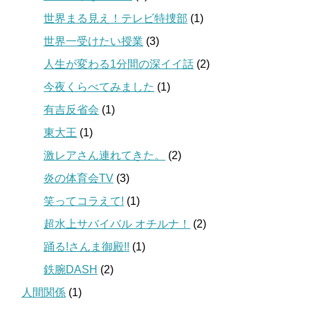
世界まる見え！テレビ特捜部
(1)
世界一受けたい授業
(3)
人生が変わる1分間の深イイ話
(2)
今夜くらべてみました
(1)
有吉反省会
(1)
東大王
(1)
激レアさん連れてきた。
(2)
炎の体育会TV
(3)
笑ってコラえて!
(1)
超水上サバイバル オチルナ！
(2)
踊る!さんま御殿!!
(1)
鉄腕DASH
(2)
人間関係
(1)