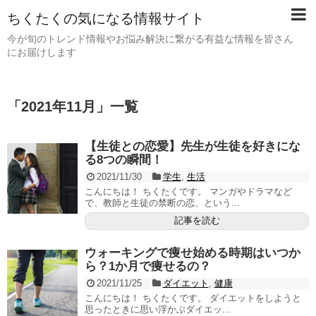
ちくたくの気になる情報サイト
今が旬のトレンド情報やお悩み解決に繋がる有益な情報を皆さん
にお届けします
「
2021年11月
」
一覧
【生徒との恋愛】先生が生徒を好きにな
る8つの瞬間！
2021/11/30
学生
,
生活
こんにちは！ ちくたくです。 マンガやドラマなど
で、教師と生徒の禁断の恋、という...
記事を読む
ウォーキングで痩せ始める時期はいつか
ら？1か月で痩せるの？
2021/11/25
ダイエット
,
健康
こんにちは！ ちくたくです。 ダイエットをしようと
思ったときに思い浮かぶダイエッ...