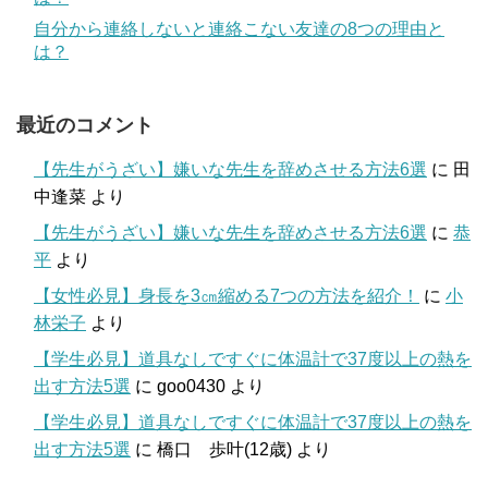
自分から連絡しないと連絡こない友達の8つの理由と
は？
最近のコメント
【先生がうざい】嫌いな先生を辞めさせる方法6選
に
田
中逢菜
より
【先生がうざい】嫌いな先生を辞めさせる方法6選
に
恭
平
より
【女性必見】身長を3㎝縮める7つの方法を紹介！
に
小
林栄子
より
【学生必見】道具なしですぐに体温計で37度以上の熱を
出す方法5選
に
goo0430
より
【学生必見】道具なしですぐに体温計で37度以上の熱を
出す方法5選
に
橋口 歩叶(12歳)
より