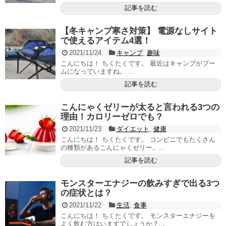
記事を読む
【冬キャンプ寒さ対策】 電源なしサイト
で使えるアイテム4選！
2021/11/24
キャンプ
,
趣味
こんにちは！ ちくたくです。 最近はキャンプがブー
ムになっていますね。 ...
記事を読む
こんにゃくゼリーが太ると言われる3つの
理由！カロリーゼロでも？
2021/11/23
ダイエット
,
健康
こんにちは！ ちくたくです。 コンビニでもたくさん
の種類があるこんにゃくゼリー。...
記事を読む
モンスターエナジーの飲みすぎで出る3つ
の症状とは？
2021/11/22
生活
,
食事
こんにちは！ ちくたくです。 モンスターエナジーを
よく飲む方はいますでしょうか？...