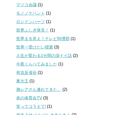
マツコ会議
(1)
モノノケハント
(1)
ロンドンハーツ
(1)
世界ふしぎ発見！
(1)
世界まる見え！テレビ特捜部
(1)
世界一受けたい授業
(3)
人生が変わる1分間の深イイ話
(2)
今夜くらべてみました
(1)
有吉反省会
(1)
東大王
(1)
激レアさん連れてきた。
(2)
炎の体育会TV
(3)
笑ってコラえて!
(1)
超水上サバイバル オチルナ！
(2)