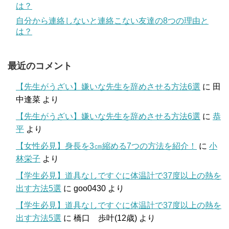
は？
自分から連絡しないと連絡こない友達の8つの理由と
は？
最近のコメント
【先生がうざい】嫌いな先生を辞めさせる方法6選
に
田
中逢菜
より
【先生がうざい】嫌いな先生を辞めさせる方法6選
に
恭
平
より
【女性必見】身長を3㎝縮める7つの方法を紹介！
に
小
林栄子
より
【学生必見】道具なしですぐに体温計で37度以上の熱を
出す方法5選
に
goo0430
より
【学生必見】道具なしですぐに体温計で37度以上の熱を
出す方法5選
に
橋口 歩叶(12歳)
より