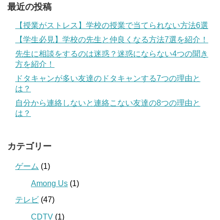
最近の投稿
【授業がストレス】学校の授業で当てられない方法6選
【学生必見】学校の先生と仲良くなる方法7選を紹介！
先生に相談をするのは迷惑？迷惑にならない4つの聞き
方を紹介！
ドタキャンが多い友達のドタキャンする7つの理由と
は？
自分から連絡しないと連絡こない友達の8つの理由と
は？
カテゴリー
ゲーム
(1)
Among Us
(1)
テレビ
(47)
CDTV
(1)