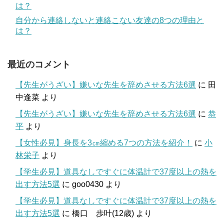
は？
自分から連絡しないと連絡こない友達の8つの理由と
は？
最近のコメント
【先生がうざい】嫌いな先生を辞めさせる方法6選
に
田
中逢菜
より
【先生がうざい】嫌いな先生を辞めさせる方法6選
に
恭
平
より
【女性必見】身長を3㎝縮める7つの方法を紹介！
に
小
林栄子
より
【学生必見】道具なしですぐに体温計で37度以上の熱を
出す方法5選
に
goo0430
より
【学生必見】道具なしですぐに体温計で37度以上の熱を
出す方法5選
に
橋口 歩叶(12歳)
より