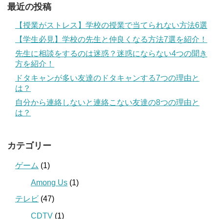
最近の投稿
【授業がストレス】学校の授業で当てられない方法6選
【学生必見】学校の先生と仲良くなる方法7選を紹介！
先生に相談をするのは迷惑？迷惑にならない4つの聞き
方を紹介！
ドタキャンが多い友達のドタキャンする7つの理由と
は？
自分から連絡しないと連絡こない友達の8つの理由と
は？
カテゴリー
ゲーム
(1)
Among Us
(1)
テレビ
(47)
CDTV
(1)