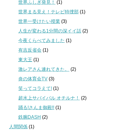
世界ふしぎ発見！
(1)
世界まる見え！テレビ特捜部
(1)
世界一受けたい授業
(3)
人生が変わる1分間の深イイ話
(2)
今夜くらべてみました
(1)
有吉反省会
(1)
東大王
(1)
激レアさん連れてきた。
(2)
炎の体育会TV
(3)
笑ってコラえて!
(1)
超水上サバイバル オチルナ！
(2)
踊る!さんま御殿!!
(1)
鉄腕DASH
(2)
人間関係
(1)