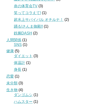
炎の体育会TV
(3)
笑ってコラえて!
(1)
超水上サバイバル オチルナ！
(2)
踊る!さんま御殿!!
(1)
鉄腕DASH
(2)
人間関係
(1)
SNS
(1)
健康
(5)
ダイエット
(3)
体温計
(1)
身長
(1)
恋愛
(1)
未分類
(3)
生き物
(4)
ダンゴムシ
(1)
ハムスター
(1)