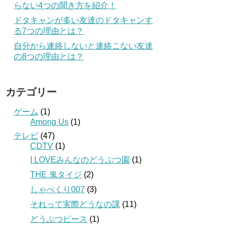
らない4つの聞き方を紹介！
ドタキャンが多い友達のドタキャンす
る7つの理由とは？
自分から連絡しないと連絡こない友達
の8つの理由とは？
カテゴリー
ゲーム
(1)
Among Us
(1)
テレビ
(47)
CDTV
(1)
I LOVEみんなのどうぶつ園
(1)
THE 鬼タイジ
(2)
しゃべくり007
(3)
それって実際どうなの課
(11)
どうぶつピース
(1)