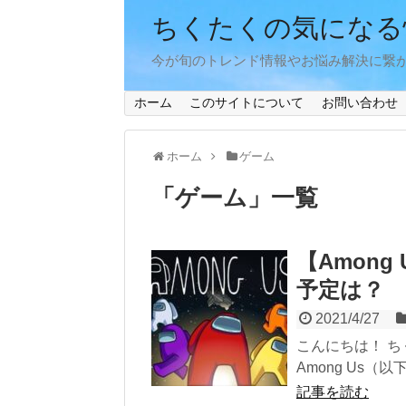
ちくたくの気になる
今が旬のトレンド情報やお悩み解決に繋
ホーム
このサイトについて
お問い合わせ
ホーム
ゲーム
「
ゲーム
」
一覧
【Among
予定は？
2021/4/27
こんにちは！ ち
Among Us（以下.
記事を読む