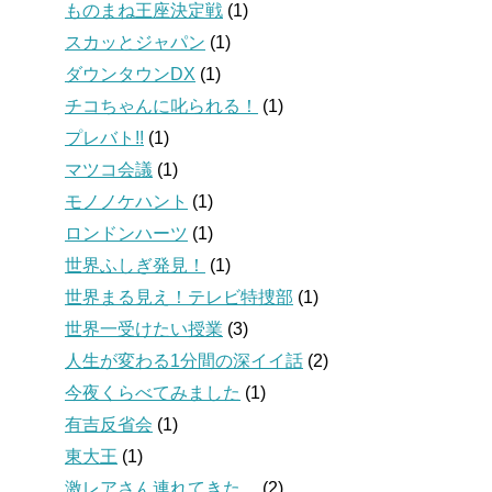
ものまね王座決定戦
(1)
スカッとジャパン
(1)
ダウンタウンDX
(1)
チコちゃんに叱られる！
(1)
プレバト!!
(1)
マツコ会議
(1)
モノノケハント
(1)
ロンドンハーツ
(1)
世界ふしぎ発見！
(1)
世界まる見え！テレビ特捜部
(1)
世界一受けたい授業
(3)
人生が変わる1分間の深イイ話
(2)
今夜くらべてみました
(1)
有吉反省会
(1)
東大王
(1)
激レアさん連れてきた。
(2)