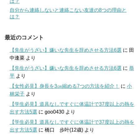
は？
自分から連絡しないと連絡こない友達の8つの理由と
は？
最近のコメント
【先生がうざい】嫌いな先生を辞めさせる方法6選
に
田
中逢菜
より
【先生がうざい】嫌いな先生を辞めさせる方法6選
に
恭
平
より
【女性必見】身長を3㎝縮める7つの方法を紹介！
に
小
林栄子
より
【学生必見】道具なしですぐに体温計で37度以上の熱を
出す方法5選
に
goo0430
より
【学生必見】道具なしですぐに体温計で37度以上の熱を
出す方法5選
に
橋口 歩叶(12歳)
より