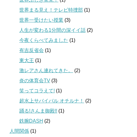
世界まる見え！テレビ特捜部
(1)
世界一受けたい授業
(3)
人生が変わる1分間の深イイ話
(2)
今夜くらべてみました
(1)
有吉反省会
(1)
東大王
(1)
激レアさん連れてきた。
(2)
炎の体育会TV
(3)
笑ってコラえて!
(1)
超水上サバイバル オチルナ！
(2)
踊る!さんま御殿!!
(1)
鉄腕DASH
(2)
人間関係
(1)