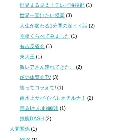
世界まる見え！テレビ特捜部
(1)
世界一受けたい授業
(3)
人生が変わる1分間の深イイ話
(2)
今夜くらべてみました
(1)
有吉反省会
(1)
東大王
(1)
激レアさん連れてきた。
(2)
炎の体育会TV
(3)
笑ってコラえて!
(1)
超水上サバイバル オチルナ！
(2)
踊る!さんま御殿!!
(1)
鉄腕DASH
(2)
人間関係
(1)
SNS
(1)