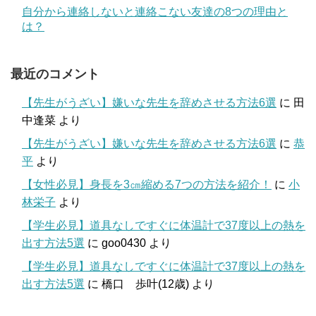
自分から連絡しないと連絡こない友達の8つの理由と
は？
最近のコメント
【先生がうざい】嫌いな先生を辞めさせる方法6選
に
田
中逢菜
より
【先生がうざい】嫌いな先生を辞めさせる方法6選
に
恭
平
より
【女性必見】身長を3㎝縮める7つの方法を紹介！
に
小
林栄子
より
【学生必見】道具なしですぐに体温計で37度以上の熱を
出す方法5選
に
goo0430
より
【学生必見】道具なしですぐに体温計で37度以上の熱を
出す方法5選
に
橋口 歩叶(12歳)
より